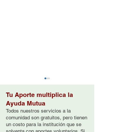
Tu Aporte multiplica la
Ayuda Mutua
Todos nuestros servicios a la
comunidad son gratuitos, pero tienen
un costo para la institución que se
Aprender a vivir
Cuando todo in
solventa con aportes voluntarios. Si
después de la pérdida
es el final, pod