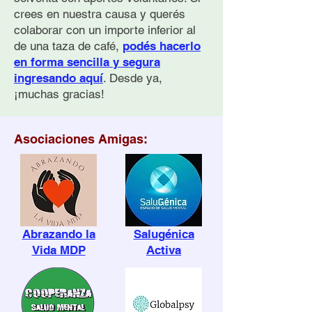
de un hijo por suicidio
nuevo comienz
crees en nuestra causa y querés
colaborar con un importe inferior al
de una taza de café,
podés hacerlo
en forma sencilla y segura
ingresando aquí
. Desde ya,
¡muchas gracias!
Asociaciones Amigas:
Abrazando la
Salugénica
Vida MDP
Activa