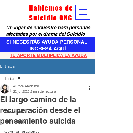
Hablemos de
Suicidio ONG
Un lugar de encuentro para personas
afectadas por el drama del Suicidio
SI NECESITÁS AYUDA PERSONAL,
INGRESÁ AQUÍ
TU APORTE MULTIPLICA LA AYUDA
Entrada
Todas
Autora Anónima
Todas
22 jul 2023
2 min de lectura
El largo camino de la
Nosotros
recuperación desde el
Testimonios
pensamiento suicida
Reflexiones
Conmemoraciones