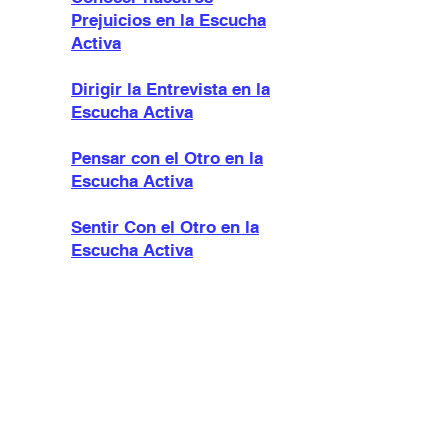
Prejuicios en la Escucha
Activa
Dirigir la Entrevista en la
Escucha Activa
Pensar con el Otro en la
Escucha Activa
Sentir Con el Otro en la
Escucha Activa
Prevenir y Resolver
Conflictos en la Escucha
Activa
¿Cómo escucho si el otro
no habla?