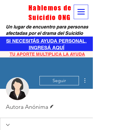
Hablemos de
Suicidio ONG
Un lugar de encuentro para personas
afectadas por el drama del Suicidio
SI NECESITÁS AYUDA PERSONAL,
INGRESÁ AQUÍ
TU APORTE MULTIPLICA LA AYUDA
Más acciones
Seguir
Escritor
Autora Anónima