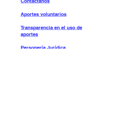
Contactanos
Aportes voluntarios
Transparencia en el uso de
aportes
Personería Jurídica
Grupos
Acuerdo de participación
en Grupos de Ayuda Mutua
Grupos de Ayuda Mutua
orientados a víctimas de
Abuso Sexual o Maltrato
Infantil
Recomendaciones para