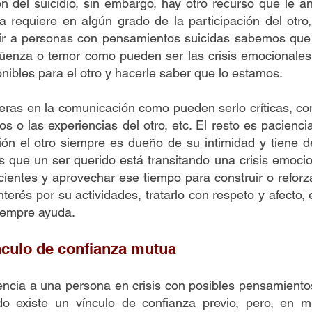
ión del suicidio, sin embargo, hay otro recurso que le
a requiere en algún grado de la participación del otro
ir a personas con pensamientos suicidas sabemos que 
enza o temor como pueden ser las crisis emocionales 
onibles para el otro y hacerle saber que lo estamos.
eras en la comunicación como pueden serlo críticas, co
os o las experiencias del otro, etc. El resto es pacie
ión el otro siempre es dueño de su intimidad y tiene d
que un ser querido está transitando una crisis emocion
ientes y aprovechar ese tiempo para construir o reforz
terés por su actividades, tratarlo con respeto y afecto,
logros, siempre ayuda.
ínculo de confianza mutua
tencia a una persona en crisis con posibles pensamiento
o existe un vínculo de confianza previo, pero, en m