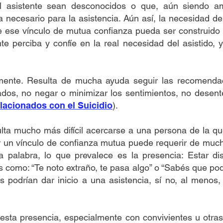
el asistente sean desconocidos o que, aún siendo am
a necesario para la asistencia. Aún así, la necesidad de
e ese vínculo de mutua confianza pueda ser construido
e perciba y confíe en la real necesidad del asistido, y 
.
lmente. Resulta de mucha ayuda seguir las recomenda
dos, no negar o minimizar los sentimientos, no desente
lacionados con el Suicidio
).
lta mucho más difícil acercarse a una persona de la 
r un vínculo de confianza mutua puede requerir de much
a palabra, lo que prevalece es la presencia: Estar di
s como: “Te noto extraño, te pasa algo” o “Sabés que p
 podrían dar inicio a una asistencia, sí no, al menos,
ta presencia, especialmente con convivientes u otras r