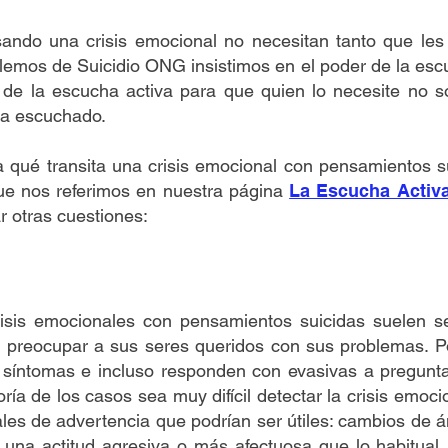
ndo una crisis emocional no necesitan tanto que les 
emos de Suicidio ONG insistimos en el poder de la escu
 de la escucha activa para que quien lo necesite no
ta escuchado.
 qué transita una crisis emocional con pensamientos s
ue nos referimos en nuestra página
La Escucha Activa
r otras cuestiones:
isis emocionales con pensamientos suicidas suelen s
r preocupar a sus seres queridos con sus problemas. P
 síntomas e incluso responden con evasivas a pregunt
ría de los casos sea muy difícil detectar la crisis emoc
les de advertencia que podrían ser útiles: cambios de 
una actitud agresiva o más afectuosa que lo habitual, 