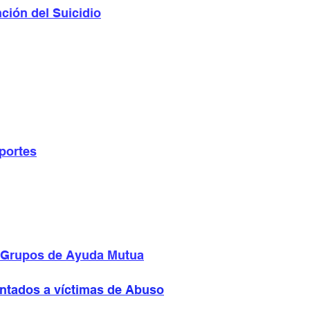
ción del Suicidio
aportes
n Grupos de Ayuda Mutua
ntados a víctimas de Abuso