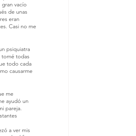
 gran vacío 
ués de unas 
res eran 
tes. Casi no me 
un psiquiatra 
e tomé todas 
fue todo cada 
cómo causarme 
ue me 
me ayudó un 
 pareja. 
stantes 
zó a ver mis 