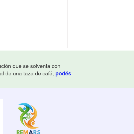
tución que se solventa con
 al de una taza de café,
podés
do todo indica que es
inal, podría ser un nuevo
ienzo