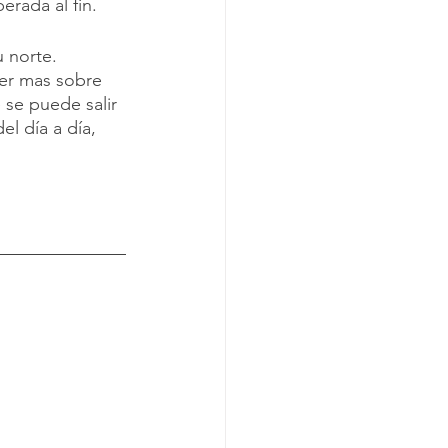
rada al fin.
 norte. 
er mas sobre 
 se puede salir 
l día a día, 