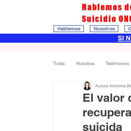
Hablemos d
Suicidio ON
Hablemos
Nosotros
G
SI 
Todas
Nosotros
Testimonios
Autora Anónima
26
El valor 
recupera
suicida