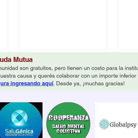
yuda Mutua
unidad son gratuitos, pero tienen un costo para la insti
nuestra causa y querés colaborar con un importe inferior
gura ingresando aquí
. Desde ya, ¡muchas gracias!
Aprender a vivir después
Cuan
de la pérdida de un hijo por
el f
suicidio
com