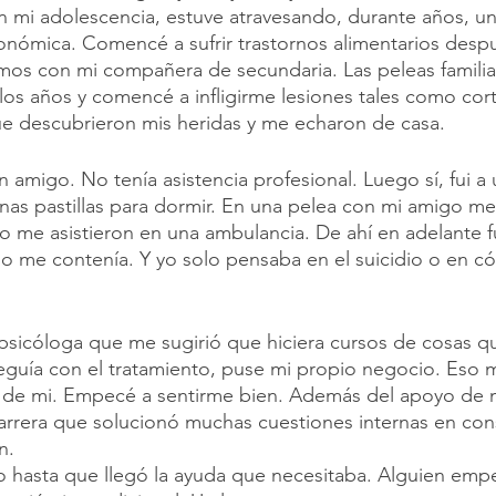
n mi adolescencia, estuve atravesando, durante años, un
conómica. Comencé a sufrir trastornos alimentarios desp
os con mi compañera de secundaria. Las peleas familia
los años y comencé a infligirme lesiones tales como cor
ue descubrieron mis heridas y me echaron de casa. 
 amigo. No tenía asistencia profesional. Luego sí, fui a 
nas pastillas para dormir. En una pelea con mi amigo m
solo me asistieron en una ambulancia. De ahí en adelante 
 no me contenía. Y yo solo pensaba en el suicidio o en 
psicóloga que me sugirió que hiciera cursos de cosas q
eguía con el tratamiento, puse mi propio negocio. Eso 
e mi. Empecé a sentirme bien. Además del apoyo de mi
arrera que solucionó muchas cuestiones internas en con
n.
 hasta que llegó la ayuda que necesitaba. Alguien empe