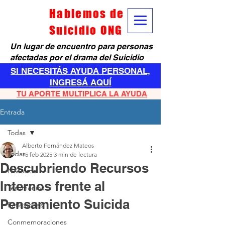
Hablemos de
Suicidio ONG
Un lugar de encuentro para personas
afectadas por el drama del Suicidio
SI NECESITÁS AYUDA PERSONAL,
INGRESÁ AQUÍ
TU APORTE MULTIPLICA LA AYUDA
Entrada
Todas
Alberto Fernández Mateos
Todas
15 feb 2025
3 min de lectura
Descubriendo Recursos
Nosotros
Internos frente al
Testimonios
Pensamiento Suicida
Reflexiones
Conmemoraciones