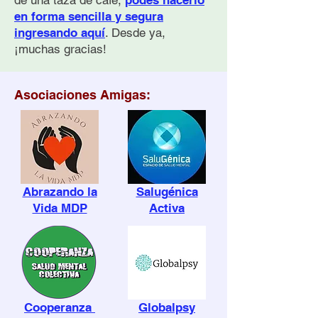
de una taza de café,
podés hacerlo
en forma sencilla y segura
ingresando aquí
. Desde ya,
¡muchas gracias!
Asociaciones Amigas:
Abrazando la
Salugénica
Vida MDP
Activa
Cooperanza
Globalpsy