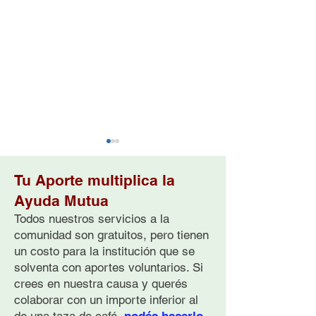
Tu Aporte multiplica la
Ayuda Mutua
Todos nuestros servicios a la
comunidad son gratuitos, pero tienen
un costo para la institución que se
Cómo Ayudar a
Breve Historia 
solventa con aportes voluntarios. Si
Personas con
Prevención Com
Pensamientos Suicidas:
del Suicidio en
crees en nuestra causa y querés
Guía Práctica
Argentina
colaborar con un importe inferior al