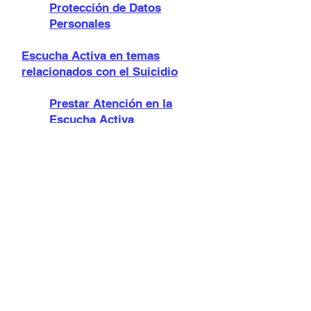
Protección de Datos
Personales
Escucha Activa en temas
relacionados con el Suicidio
Prestar Atención en la
Escucha Activa
Evitar consejos y Críticas
en la Escucha Activa
La Pregunta como
principal Herramienta en la
Escucha Activa
Conocer nuestros
Prejuicios en la Escucha
Activa