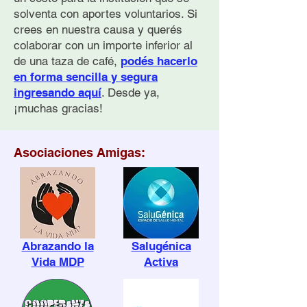
El legado de Viktor
Violencia de gé
solventa con aportes voluntarios. Si
Frankl para prevenir el
suicidio
suicidio
crees en nuestra causa y querés
colaborar con un importe inferior al
de una taza de café,
podés hacerlo
en forma sencilla y segura
ingresando aquí
. Desde ya,
¡muchas gracias!
Asociaciones Amigas:
Abrazando la
Salugénica
Vida MDP
Activa