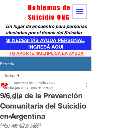
Hablemos de
Suicidio ONG
Un lugar de encuentro para personas
afectadas por el drama del Suicidio
SI NECESITÁS AYUDA PERSONAL,
INGRESÁ AQUÍ
TU APORTE MULTIPLICA LA AYUDA
Entrada
Todas
Hablemos de Suicidio ONG
Todas
3 jun 2023
3 min de lectura
9/6 día de la Prevención
Nosotros
Comunitaria del Suicidio
Testimonios
en Argentina
Reflexiones
Actualizado:
9 jun 2024
Conmemoraciones