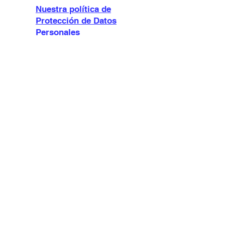
Nuestra política de
Protección de Datos
Personales
Escucha Activa en temas
relacionados con el Suicidio
Prestar Atención en la
Escucha Activa
Evitar consejos y Críticas
en la Escucha Activa
La Pregunta como
principal Herramienta en la
Escucha Activa
Conocer nuestros
Prejuicios en la Escucha