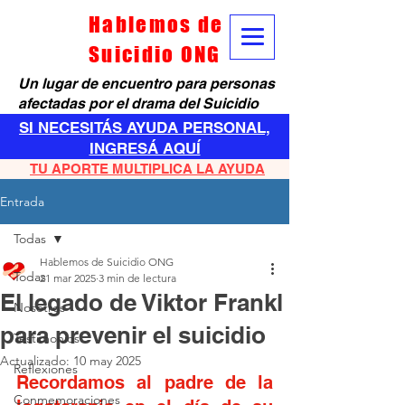
Hablemos de
Suicidio ONG
Un lugar de encuentro para personas
afectadas por el drama del Suicidio
SI NECESITÁS AYUDA PERSONAL,
INGRESÁ AQUÍ
TU APORTE MULTIPLICA LA AYUDA
Entrada
Todas
Hablemos de Suicidio ONG
Todas
21 mar 2025
3 min de lectura
El legado de Viktor Frankl
Nosotros
para prevenir el suicidio
Testimonios
Actualizado:
10 may 2025
Reflexiones
Recordamos al padre de la 
Conmemoraciones