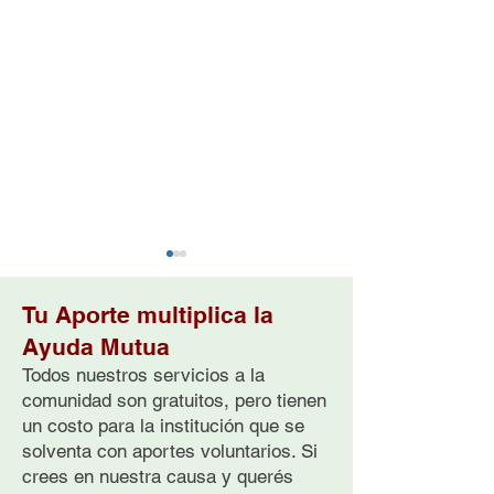
Tu Aporte multiplica la
Ayuda Mutua
Todos nuestros servicios a la
comunidad son gratuitos, pero tienen
un costo para la institución que se
Violencia de género y
Día del Supervi
solventa con aportes voluntarios. Si
suicidio
la muerte de un
querido a caus
crees en nuestra causa y querés