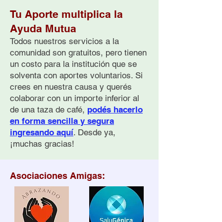
Tu Aporte multiplica la
Ayuda Mutua
Todos nuestros servicios a la
comunidad son gratuitos, pero tienen
un costo para la institución que se
Cómo Ayudar a
Breve Historia 
solventa con aportes voluntarios. Si
Personas con
Prevención Com
Pensamientos Suicidas:
del Suicidio en
crees en nuestra causa y querés
Guía Práctica
Argentina
colaborar con un importe inferior al
de una taza de café,
podés hacerlo
en forma sencilla y segura
ingresando aquí
. Desde ya,
¡muchas gracias!
Asociaciones Amigas: