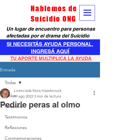
Hablemos de
Suicidio ONG
Un lugar de encuentro para personas
afectadas por el drama del Suicidio
SI NECESITÁS AYUDA PERSONAL,
INGRESÁ AQUÍ
TU APORTE MULTIPLICA LA AYUDA
Entrada
Todas
Licenciada Nora Hazebrouck
Todas
19 ago 2022
3 min de lectura
Pedirle peras al olmo
Nosotros
Testimonios
Reflexiones
Conmemoraciones