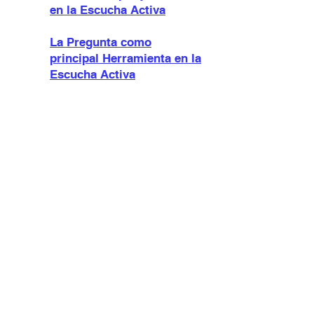
en la Escucha Activa
La Pregunta como
principal Herramienta en la
Escucha Activa
Conocer nuestros
Prejuicios en la Escucha
Activa
Dirigir la Entrevista en la
Escucha Activa
Pensar con el Otro en la
Escucha Activa
Sentir Con el Otro en la
Escucha Activa