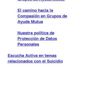
El camino hacia la
Compasión en Grupos de
Ayuda Mutua
Nuestra política de
Protección de Datos
Personales
Escucha Activa en temas
relacionados con el Suicidio
Prestar Atención en la
Escucha Activa
Evitar consejos y Críticas
en la Escucha Activa
La Pregunta como