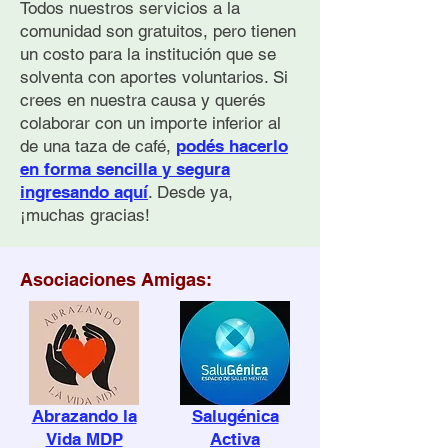
Todos nuestros servicios a la
comunidad son gratuitos, pero tienen
un costo para la institución que se
Cómo Ayudar a
Breve Historia 
solventa con aportes voluntarios. Si
Personas con
Prevención Com
Pensamientos Suicidas:
del Suicidio en
crees en nuestra causa y querés
Guía Práctica
Argentina
colaborar con un importe inferior al
de una taza de café,
podés hacerlo
en forma sencilla y segura
ingresando aquí
. Desde ya,
¡muchas gracias!
Asociaciones Amigas:
Abrazando la
Salugénica
Vida MDP
Activa