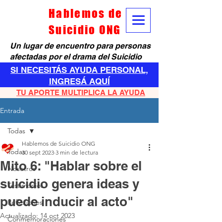
Hablemos de
Suicidio ONG
Un lugar de encuentro para personas
afectadas por el drama del Suicidio
SI NECESITÁS AYUDA PERSONAL,
INGRESÁ AQUÍ
TU APORTE MULTIPLICA LA AYUDA
Entrada
Todas
Hablemos de Suicidio ONG
Todas
30 sept 2023
3 min de lectura
Mito 6: "Hablar sobre el
Nosotros
suicidio genera ideas y
Testimonios
puede inducir al acto"
Reflexiones
Actualizado:
14 oct 2023
Conmemoraciones