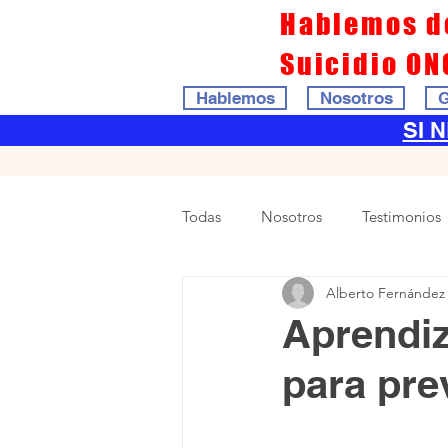
Hablemos d
Suicidio ON
Hablemos
Nosotros
G
SI 
Todas
Nosotros
Testimonios
Alberto Fernández
Aprendiz
para prev