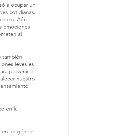
só a ocupar un 
es cotidianas. 
echazo. Aún 
as emociones 
ometen al 
s también 
iones leves es 
ra prevenir el 
talecer nuestro 
 pensamiento 
o en la 
ó en un género 