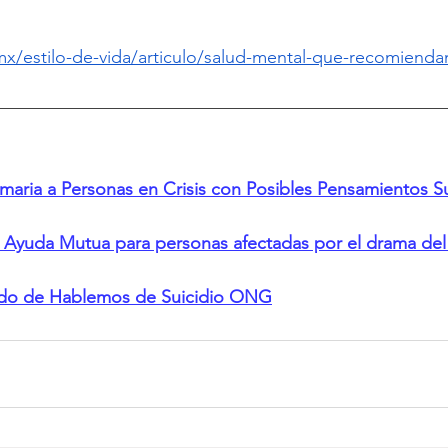
x/estilo-de-vida/articulo/salud-mental-que-recomiendan
rimaria a Personas en Crisis con Posibles Pensamientos S
 Ayuda Mutua para personas afectadas por el drama del 
iado de Hablemos de Suicidio ONG