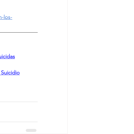
-los-
uicidas
Suicidio