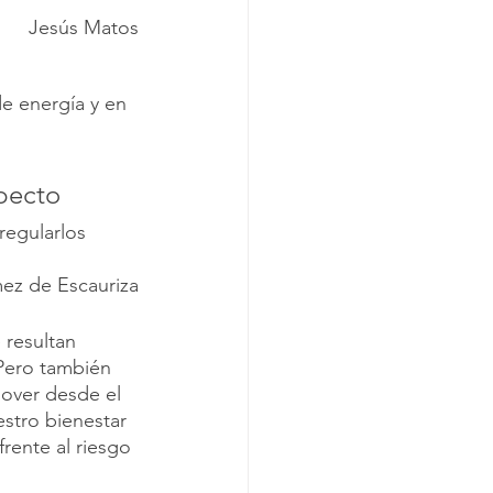
Jesús Matos
e energía y en 
specto
regularlos 
z de Escauriza
 resultan 
 Pero también 
mover desde el 
stro bienestar 
rente al riesgo 