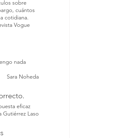
culos sobre 
bargo, cuántos 
a cotidiana. 
evista Vogue 
tengo nada 
Sara Noheda
orrecto.
puesta eficaz
 Gutiérrez Laso
s