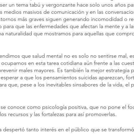
 ser un tema tabú y vergonzante hace solo unos años pa
s medios masivos de comunicación y en las conversacion
rastornos más graves siguen generando incomodidad o r
o para que las enfermedades que afectan la mente y a l
sma naturalidad que mostramos para aquellas que compr
ndimos que salud mental no es solo no sentirse mal, e
 ocuparnos en esta tarea cotidiana aún frente a las cuest
revenir males mayores. Es también la mejor estrategia pa
e esperar a que los pensamientos suicidas aparezcan, for
ra que, pese a los inevitables sinsabores de la vida, el
 
 se conoce como psicología positiva, que no pone el foc
s recursos y las fortalezas para así promoverlas. 
va despertó tanto interés en el público que se transform