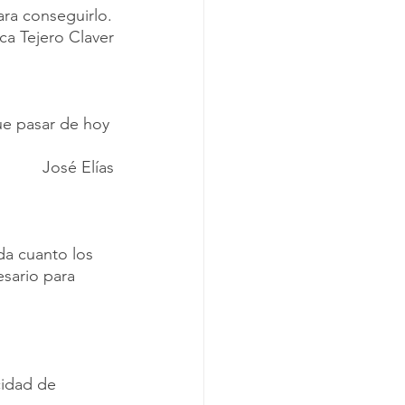
ara conseguirlo.
ca Tejero Claver
ue pasar de hoy 
José Elías
da cuanto los 
sario para 
cidad de 