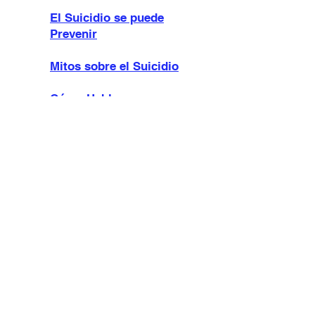
El Suicidio se puede
Prevenir
Mitos sobre el Suicidio
Cómo Hablar
Responsablemente sobre
el Suicidio
Factores Protectores de la
Conducta Suicida
Valores para Prevenir el
Suicidio
Habilidades Sociales para
Prevenir el Suicidio
Actitudes Positivas frente