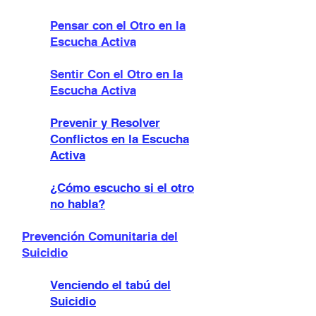
cosa. ¿Lo mejor? Un poder superior. Y algún
día la motivación, seré yo misma. Ver
Pensar con el Otro en la
también: Dejanos Tu Testimonio Suscribite al
Escucha Activa
Blog Foro de Hablemos de Suicidio
Sentir Con el Otro en la
Escucha Activa
Prevenir y Resolver
Conflictos en la Escucha
Activa
¿Cómo escucho si el otro
no habla?
Prevención Comunitaria del
Suicidio
Venciendo el tabú del
Suicidio