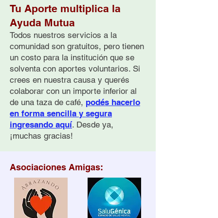
Tu Aporte multiplica la
Ayuda Mutua
Todos nuestros servicios a la
comunidad son gratuitos, pero tienen
un costo para la institución que se
Cómo Ayudar a
Breve Historia 
solventa con aportes voluntarios. Si
Personas con
Prevención Com
Pensamientos Suicidas:
del Suicidio en
crees en nuestra causa y querés
Guía Práctica
Argentina
colaborar con un importe inferior al
de una taza de café,
podés hacerlo
en forma sencilla y segura
ingresando aquí
. Desde ya,
¡muchas gracias!
Asociaciones Amigas: