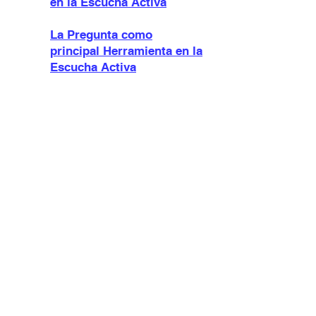
en la Escucha Activa
La Pregunta como
principal Herramienta en la
Escucha Activa
Conocer nuestros
Prejuicios en la Escucha
Activa
Dirigir la Entrevista en la
Escucha Activa
Pensar con el Otro en la
Escucha Activa
Sentir Con el Otro en la
Escucha Activa
Prevenir y Resolver