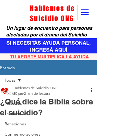
Hablemos de
Suicidio ONG
Un lugar de encuentro para personas
afectadas por el drama del Suicidio
SI NECESITÁS AYUDA PERSONAL,
INGRESÁ AQUÍ
TU APORTE MULTIPLICA LA AYUDA
Entrada
Todas
Hablemos de Suicidio ONG
Todas
20 jun
2 min de lectura
¿Qué dice la Biblia sobre
Nosotros
el suicidio?
Testimonios
Reflexiones
Conmemoraciones