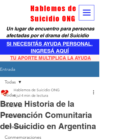
Hablemos de
Suicidio ONG
Un lugar de encuentro para personas
afectadas por el drama del Suicidio
SI NECESITÁS AYUDA PERSONAL,
INGRESÁ AQUÍ
TU APORTE MULTIPLICA LA AYUDA
Entrada
Todas
Hablemos de Suicidio ONG
Todas
4 jul
4 min de lectura
Breve Historia de la
Nosotros
Prevención Comunitaria
Testimonios
del Suicidio en Argentina
Reflexiones
Conmemoraciones