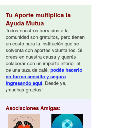
Tu Aporte multiplica la
Ayuda Mutua
Todos nuestros servicios a la
comunidad son gratuitos, pero tienen
un costo para la institución que se
¿Por qué buscar grupos
Cómo Ayudar a
solventa con aportes voluntarios. Si
de ayuda mutua?
Personas con
Pensamientos S
crees en nuestra causa y querés
Guía Práctica
colaborar con un importe inferior al
de una taza de café,
podés hacerlo
en forma sencilla y segura
ingresando aquí
. Desde ya,
¡muchas gracias!
Asociaciones Amigas: