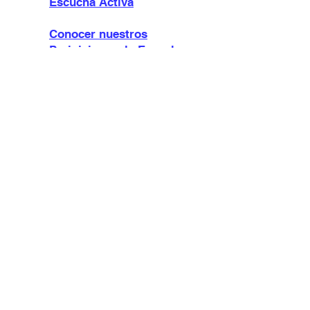
Escucha Activa
Conocer nuestros
Prejuicios en la Escucha
Activa
Dirigir la Entrevista en la
Escucha Activa
Pensar con el Otro en la
Escucha Activa
Sentir Con el Otro en la
Escucha Activa
Prevenir y Resolver
Conflictos en la Escucha
Activa
¿Cómo escucho si el otro