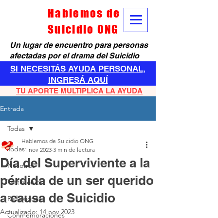
Hablemos de
Suicidio ONG
Un lugar de encuentro para personas
afectadas por el drama del Suicidio
SI NECESITÁS AYUDA PERSONAL,
INGRESÁ AQUÍ
TU APORTE MULTIPLICA LA AYUDA
Entrada
Todas
Hablemos de Suicidio ONG
Todas
11 nov 2023
3 min de lectura
Día del Superviviente a la
Nosotros
pérdida de un ser querido
Testimonios
a causa de Suicidio
Reflexiones
Actualizado:
14 nov 2023
Conmemoraciones