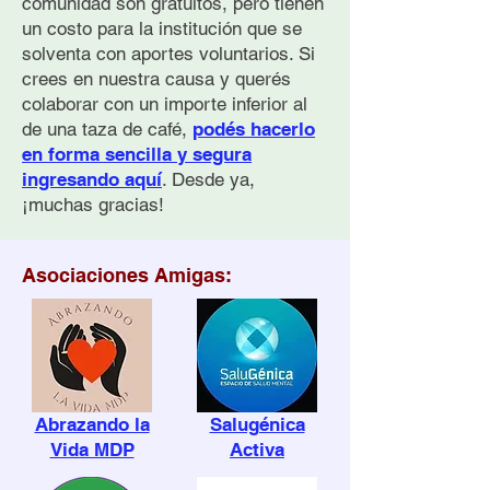
comunidad son gratuitos, pero tienen
un costo para la institución que se
Cómo Ayudar a
Breve Historia 
solventa con aportes voluntarios. Si
Personas con
Prevención Com
Pensamientos Suicidas:
del Suicidio en
crees en nuestra causa y querés
Guía Práctica
Argentina
colaborar con un importe inferior al
de una taza de café,
podés hacerlo
en forma sencilla y segura
ingresando aquí
. Desde ya,
¡muchas gracias!
Asociaciones Amigas:
Abrazando la
Salugénica
Vida MDP
Activa